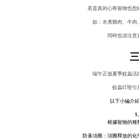
若是真的心疼寵物也想
如：水煮雞肉、牛肉
同時也須注意
三
端午正值夏季蚊蟲活
蚊蟲叮咬引
以下小編介
1
根據寵物的種
防蚤項圈：項圈釋放的化