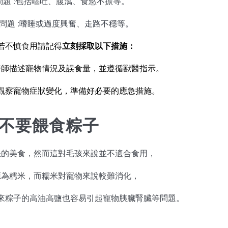
題 :包括嘔吐、腹瀉、食慾不振等。
題 :
嗜睡或過度興奮、走路不穩等。
若不慎食用請記得
立刻採取以下措施：
醫師描述寵物情況及誤食量，並遵循獸醫指示。
觀察寵物症狀變化，準備好必要的應急措施。
.不要餵食粽子
缺的美食，然而這對毛孩來說並不適合食用，
源為糯米，而糯米對寵物來說較難消化，
來粽子的高油高鹽也容易引起寵物胰臟腎臟等問題。