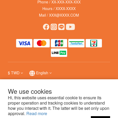
Phone / XX-XXX-XXX-XXX
Hours / XXXX-XXXX
Mail / XXX@XXXX.COM
$
TWD
English
We use cookies
Hi, this website uses essential cookie to ensure its
提醒您，我們不會以電話或簡訊方式通知變更付款方式，
防詐詳情
。
proper operation and tracking cookies to understand
how you interact with it. The latter will be set only upon
approval.
Read more
科普瑞國際股份有限公司 © 哩賀毛孩 hello pet