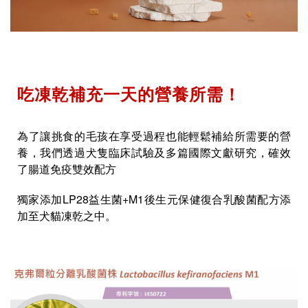
吃凍乾補充一天的營養所需！
為了讓挑食的毛孩在享受過程也能輕鬆補給所需要的營
養，我們透過犬隻臨床試驗及多篇國際文獻研究，確效
了腸道免疫雙效配方
獨家添加LP28益生菌+M1後生元保健復合乳酸菌配方添
加至犬貓凍乾之中。