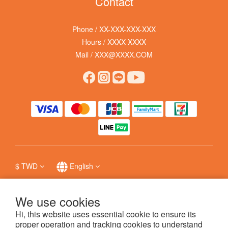
Contact
Phone / XX-XXX-XXX-XXX
Hours / XXXX-XXXX
Mail / XXX@XXXX.COM
$
TWD
English
We use cookies
Hi, this website uses essential cookie to ensure its
提醒您，我們不會以電話或簡訊方式通知變更付款方式，
防詐詳情
。
proper operation and tracking cookies to understand