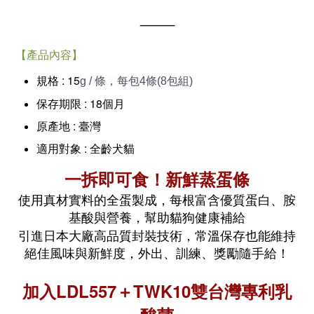
⸻
【產品內容】
規格 : 15
g / 條，每包4條(8包組)
保存期限 : 18個月
原產地 : 臺灣
適用對象 : 全齡犬貓
一拆即可食！新鮮蒸蛋條
使用真材實料的全蛋製成，每根富含優質蛋白、胺
基酸與營養，幫助貓狗健康補給
引進日本大廠高品質封裝技術，常溫保存也能維持
絕佳風味與新鮮度，
外出、訓練、獎勵隨手給！
加入LDL557＋TWK10雙台灣專利乳