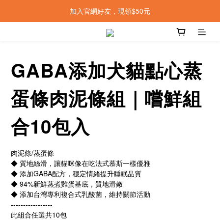
加入官網好友，現領$50元
GABA添加犬貓點心蒸
蛋條肉泥條組｜嚐鮮組
合10包入
肉泥條/蒸蛋條
◆ 質地絲滑，讓貓咪像在吃法式慕斯一樣優雅
◆ 添加GABA配方，穩定情緒提升睡眠品質
◆ 94%新鮮蒸煮雞蛋基底，質地滑嫩
◆ 添加台灣專利複合式乳酸菌，維持關節活動
-----------------
此組合任選共10包