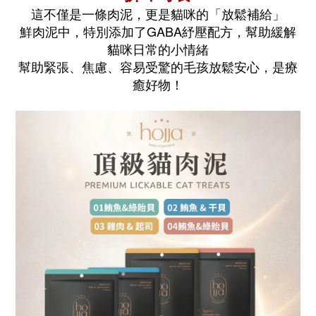
這不僅是一條肉泥，更是貓咪的「放鬆補給」
鮮肉泥中，特別添加了
GABA紓壓配方
，幫助緩解
貓咪日常的小情緒
幫助緊張、焦慮、容易受驚的毛孩放鬆安心，
是療
癒好物！