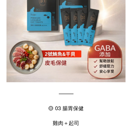
⸻
🟡 03 腸胃保健
雞肉＋起司