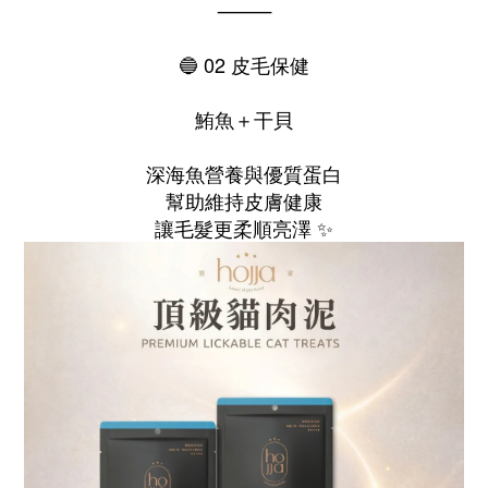
⸻
🔵 02 皮毛保健
鮪魚＋干貝
深海魚營養與優質蛋白
幫助維持皮膚健康
讓毛髮更柔順亮澤 ✨