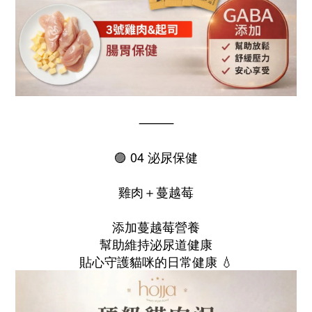
⸻
🟣 04 泌尿保健
雞肉＋蔓越莓
添加蔓越莓營養
幫助維持泌尿道健康
貼心守護貓咪的日常健康 💧