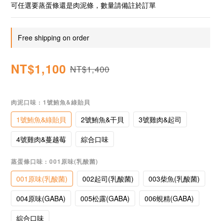
可任選要蒸蛋條還是肉泥條，數量請備註於訂單
Free shipping on order
NT$1,100
NT$1,400
肉泥口味
: 1號鮪魚&綠貽貝
1號鮪魚&綠貽貝
2號鮪魚&干貝
3號雞肉&起司
4號雞肉&蔓越莓
綜合口味
蒸蛋條口味
: 001原味(乳酸菌)
001原味(乳酸菌)
002起司(乳酸菌)
003柴魚(乳酸菌)
004原味(GABA)
005松露(GABA)
006蜆精(GABA)
綜合口味