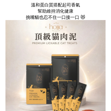
溫和蛋白質搭配起司香氣
幫助維持消化健康
挑嘴貓也忍不住一口接一口 😻