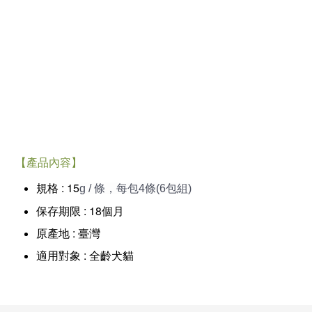
【產品內容】
規格 : 15
g / 條，每包4條(6包組)
保存期限 : 18個月
原產地 : 臺灣
適用對象 : 全齡犬貓