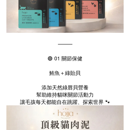
⸻
🟢 01 關節保健
鮪魚＋綠貽貝
添加天然綠唇貝營養
幫助維持貓咪關節活動力
讓毛孩每天都能自在跳躍、探索世界 🐾