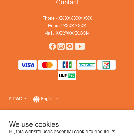
Contact
Phone / XX-XXX-XXX-XXX
Hours / XXXX-XXXX
Mail / XXX@XXXX.COM
$
TWD
English
We use cookies
提醒您，我們不會以電話或簡訊方式通知變更付款方式，
防詐詳情
。
Hi, this website uses essential cookie to ensure its