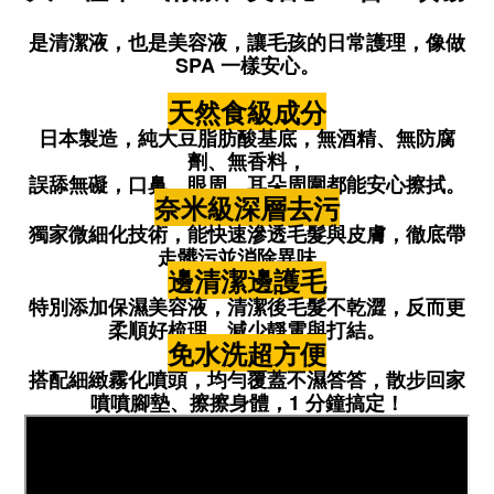
是清潔液，也是美容液，讓毛孩的日常護理，像做
SPA 一樣安心。
天然食級成分
日本製造，純大豆脂肪酸基底，
無酒精、無防腐
劑、無香料，
誤舔無礙，口鼻、眼周、耳朵周圍都能安心擦拭。
奈米級深層去污
獨家微細化技術，能快速滲透毛髮與皮膚，徹底帶
走髒污並消除異味。
邊清潔邊護毛
特別添加
保濕美容液
，清潔後毛髮不乾澀，反而更
柔順好梳理，減少靜電與打結。
免水洗超方便
搭配
細緻霧化噴頭
，均勻覆蓋不濕答答，散步回家
噴噴腳墊、擦擦身體，1 分鐘搞定！