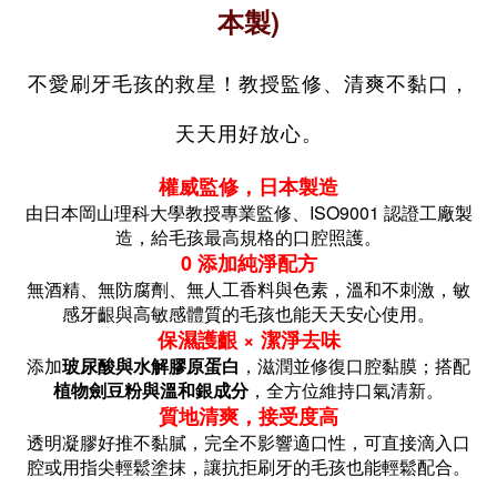
本製)
不愛刷牙毛孩的救星！教授監修、清爽不黏口，
天天用好放心。
權威監修，日本製造
由日本岡山理科大學教授專業監修、ISO9001 認證工廠製
造，給毛孩最高規格的口腔照護。
0 添加純淨配方
無酒精、無防腐劑、無人工香料與色素，
溫和不刺激，敏
感牙齦與高敏感體質的毛孩也能天天安心使用。
保濕護齦 × 潔淨去味
添加
玻尿酸與水解膠原蛋白
，滋潤並修復口腔黏膜；搭配
植物劍豆粉與溫和銀成分
，全方位維持口氣清新。
質地清爽，接受度高
透明凝膠好推不黏膩，完全不影響適口性，可直接滴入口
腔或用指尖輕鬆塗抹，讓抗拒刷牙的毛孩也能輕鬆配合。