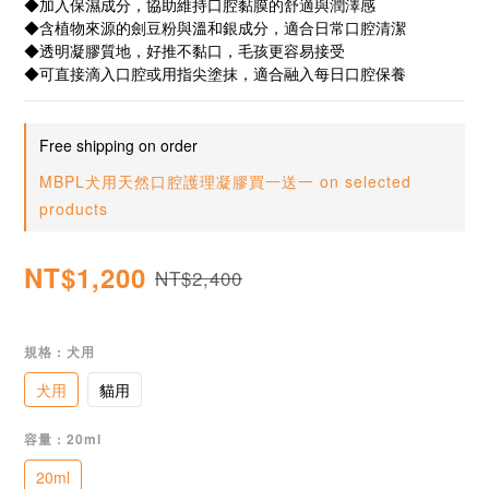
◆加入保濕成分，協助維持口腔黏膜的舒適與潤澤感
◆含植物來源的劍豆粉與溫和銀成分，適合日常口腔清潔
◆透明凝膠質地，好推不黏口，毛孩更容易接受
◆可直接滴入口腔或用指尖塗抹，適合融入每日口腔保養
Free shipping on order
MBPL犬用天然口腔護理凝膠買一送一 on selected
products
NT$1,200
NT$2,400
規格
: 犬用
犬用
貓用
容量
: 20ml
20ml