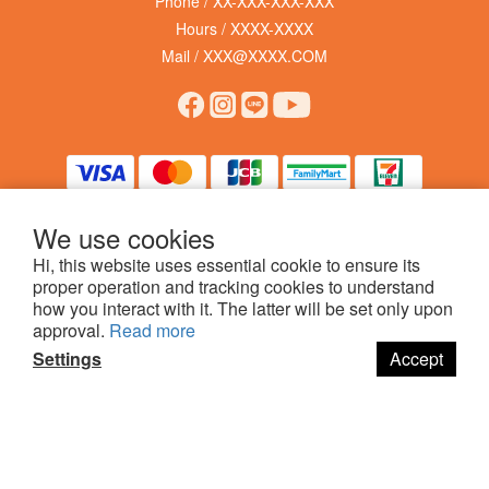
Phone / XX-XXX-XXX-XXX
Hours / XXXX-XXXX
Mail / XXX@XXXX.COM
We use cookies
Hi, this website uses essential cookie to ensure its
proper operation and tracking cookies to understand
$
TWD
English
how you interact with it. The latter will be set only upon
approval.
Read more
Settings
Accept
BUY NOW
提醒您，我們不會以電話或簡訊方式通知變更付款方式，
防詐詳情
。
科普瑞國際股份有限公司 © 哩賀毛孩 hello pet