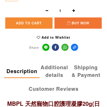
ADD TO CART
BUY NOW
Add to Wishlist
Share
Additional
Shipping
Description
details
& Payment
Customer Reviews
MBPL
天然寵物口腔護理凝膠20g(日