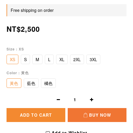
Free shipping on order
NT$2,500
Size
: XS
XS
S
M
L
XL
2XL
3XL
Color
: 黃色
黃色
藍色
橘色
ADD TO CART
BUY NOW
Add to Wishlist