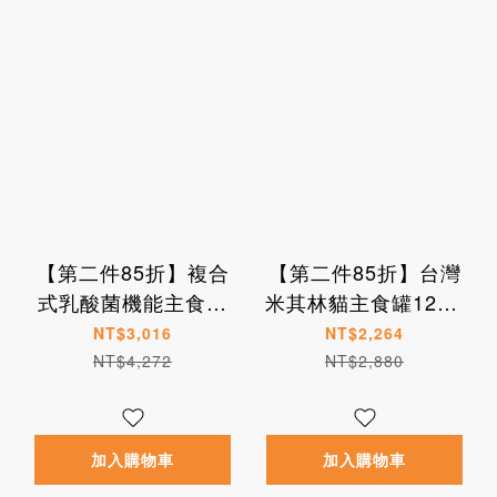
【第二件85折】複合
【第二件85折】台灣
式乳酸菌機能主食罐
米其林貓主食罐12入/
組(80g/罐)
箱(165g/罐)
NT$3,016
NT$2,264
NT$4,272
NT$2,880
加入購物車
加入購物車