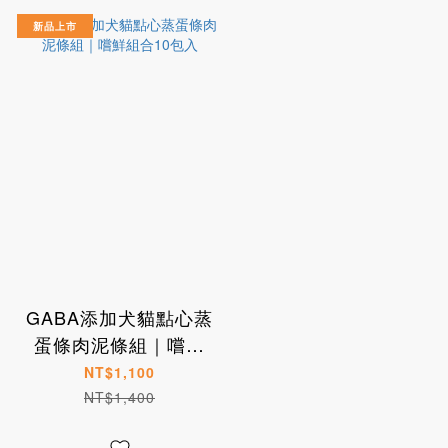
新品上市
GABA添加犬貓點心蒸
蛋條肉泥條組｜嚐鮮
組合10包入
NT$1,100
NT$1,400