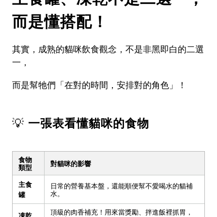
而是懂搭配！
其實
，
成熟的貓咪飲食觀念
，
不是非黑即白的二選
一
，
而是幫牠們「在對的時間，安排對的角色」！
💡
一張表看懂貓咪的食物
食物
對貓咪的影響
類型
主食
日常的營養基本盤，還能順便幫不愛喝水的貓補
水。
罐
頂級的肉香補充！用來當獎勵、拌進飯裡抓胃，
凍乾