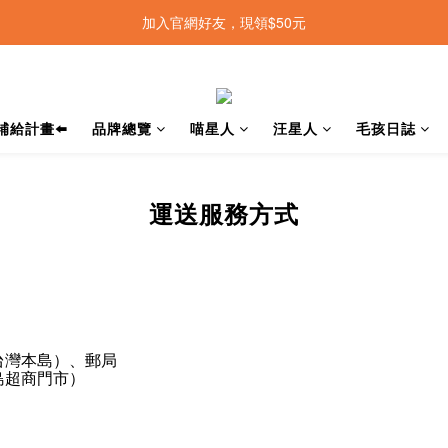
加入官網好友，現領$50元
補給計畫⬅️
品牌總覽
喵星人
汪星人
毛孩日誌
運送服務方式
台灣本島）
、郵局
島超商門市）