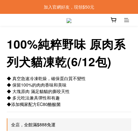
加入官網好友，現領$50元
100%純粹野味 原肉系
列犬貓凍乾(6/12包)
◆ 真空急速冷凍乾燥，確保蛋白質不變性
◆ 保留100%的肉肉香味和美味
◆ 大塊原肉 滿足貓貓的撕咬天性
◆ 多元吃法兼具彈性和有趣
◆添加獨家配方EC80酪酸菌
全店，全館滿$888免運