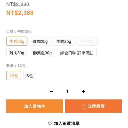
NT$2,880
NT$2,388
口味
: 牛肉25g
牛肉25g
鹿肉25g
羊肉25g
干貝25g
雞肉30g
柳葉魚30g
綜合口味 訂單備註
數量
: 12包
12包
6包
加入購物車
立即購買
加入追蹤清單