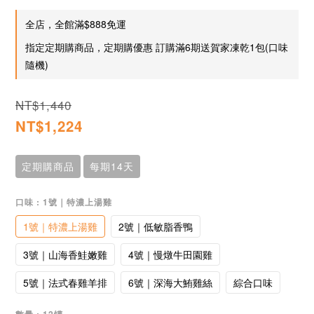
全店，全館滿$888免運
指定定期購商品，定期購優惠 訂購滿6期送賀家凍乾1包(口味
隨機)
NT$1,440
NT$1,224
定期購商品
每期14天
口味
: 1號｜特濃上湯雞
1號｜特濃上湯雞
2號｜低敏脂香鴨
3號｜山海香鮭嫩雞
4號｜慢燉牛田園雞
5號｜法式春雞羊排
6號｜深海大鮪雞絲
綜合口味