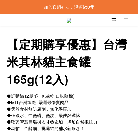
加入官網好友，現領$50元
【定期購享優惠】台灣
米其林貓主食罐
165g(12入)
◆訂購滿12期 送1包凍乾(口味隨機)
◆MIT台灣製造  嚴選最優質肉品 
◆天然食材無防腐劑，無化學添加
◆低碳水、中低磷、低鎂、最佳鈣磷比
◆獨家智慧農場羽衣甘藍添加，增加自然抵抗力
◆幼貓、全齡貓、挑嘴貓的補水新罐念！