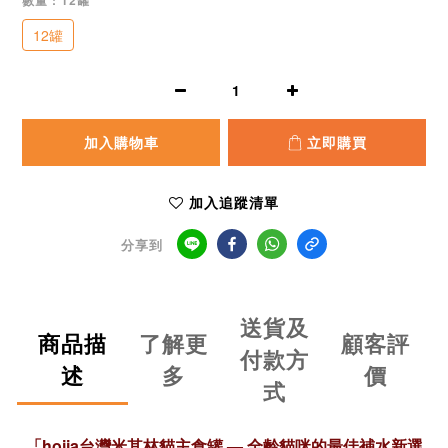
數量
: 12罐
12罐
加入購物車
立即購買
加入追蹤清單
分享到
送貨及
商品描
了解更
顧客評
付款方
述
多
價
式
「hojja台灣米其林貓主食罐 — 全齡貓咪的最佳補水新選