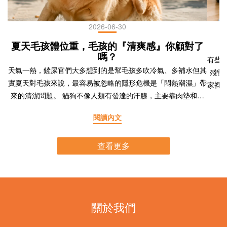
2026-06-30
夏天毛孩體位重，毛孩的『清爽感』你顧對了
嗎？
有些
天氣一熱，鏟屎官們大多想到的是幫毛孩多吹冷氣、多補水但其
殘留
實夏天對毛孩來說，最容易被忽略的隱形危機是「悶熱潮濕」帶
家裡
來的清潔問題。 貓狗不像人類有發達的汗腺，主要靠肉墊和口
咪照
鼻散熱，皮膚、耳朵、眼周、口腔這些容易藏汙納垢的部位，在
慢接
閱讀內文
高溫潮濕的環境下特別容易孳生細菌、引發異味甚至發炎。 為
髮接
什麼夏天毛孩特別需要加強清潔？毛孩的體溫調節方式跟人不
要。
查看更多
同，狗狗主要靠喘氣散熱，貓咪則幾乎不流汗，這代表牠們的皮
毛髮
膚、毛髮表面更容易悶住濕氣與油脂。再加上夏天活動量增加、
後的
出汗（汗腺集中在肉墊）、外出沾染環境中的細菌與塵蟎，皮
走過
屑、體味、淚痕、耳垢都會比其他季節更明顯。如果清潔頻率沒
毛：
有跟上，輕則異味擾人，重則演變成皮膚炎、外耳炎、淚腺阻塞
毛髮
關於我們
等問題，反而讓夏天變成毛孩最難熬的季節。 夏天最容易出問
質的
題的五大部位1. 全身體味與環境異味 : 悶熱潮濕加上室內活動時
累積