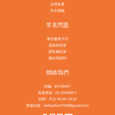
間變長，毛孩身上和居家環境的味道會比其他季節明顯許多，尤
品牌故事
學物
其是貓砂盆周邊、睡墊、沙發角落，常常成為異味的重災區。2.
安全檢驗
慢性
皮膚與毛髮 : 油脂分泌旺盛、流汗悶濕，容易讓毛孩皮膚出現搔
響健
癢、油垢感，長毛犬貓更容易因為毛髮悶住濕氣而產生異味甚至
常見問題
對貓
皮屑問題。3. 眼周淚痕 : 夏天毛孩外出機會增加，風沙、花粉、
仍可
紫外線都可能刺激淚腺分泌，加上室內活動時間拉長、空氣中過
品，
運送服務方式
敏原濃度高，淚痕問題在夏天特別容易加重，尤其是白色或淺色
有酚
退換貨政策
毛髮的毛孩，淚痕痕跡會更加明顯。4. 耳道 : 耳朵是天然的密閉
題。
隱私權政策
潮濕空間，夏天濕度高、加上游泳戲水機會增加，耳道內濕氣不
含有
條款與細則
易散去，是黴菌和細菌最愛的溫床，垂耳犬種（如柯基、米格
間使
魯、貴賓）風險更高。5. 口腔 : 天熱食慾與飲水習慣改變，加上
學物
聯絡我們
零食、罐罐攝取頻率提升，口腔內食物殘渣容易滋生細菌，造成
面。
口臭與牙周問題在悶熱季節格外明顯。MBPL 天然清潔保養系
貓咪
統編 : 83199421
列，從頭到腳的夏日防護哩賀毛孩代理的MBPL是日本天然寵物
警訊
客服專線 : 02-25456811
護理品牌，主打簡化日常照護流程，講究溫和天然的成分，犬貓
• 流
時間 : 平日 09:00-18:00
都能安心使用。針對上述五大部位，MBPL 分別有對應的產
不願進
客服信箱 : hellopetco0706@gmail.com
品： 天然寵物消臭環境噴霧 500ml：針對貓砂盆周邊、睡墊、
穩：走
居家環境異味設計，夏天可以提高使用頻率，隨時維持空間清
肌肉