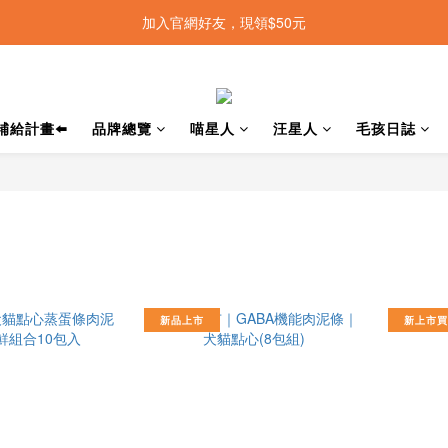
加入官網好友，現領$50元
補給計畫⬅️
品牌總覽
喵星人
汪星人
毛孩日誌
新品上市
新上市買