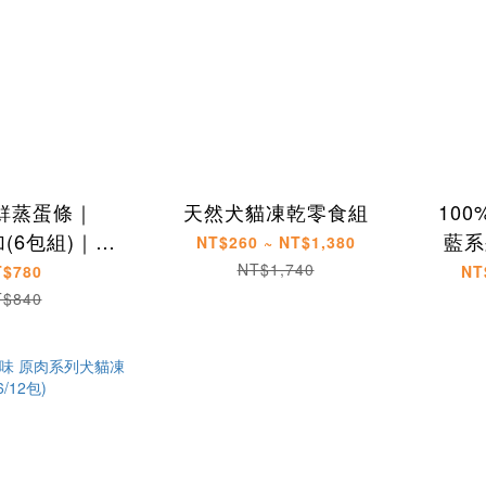
新鮮蒸蛋條｜
天然犬貓凍乾零食組
10
加(6包組)｜犬
藍系
NT$260 ~ NT$1,380
貓點心
NT$1,740
T$780
NT
T$840