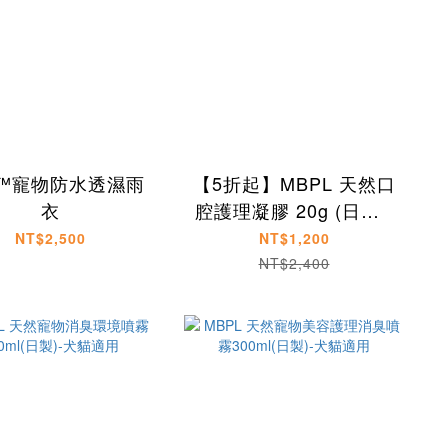
™寵物防水透濕雨
【5折起】MBPL 天然口
衣
腔護理凝膠 20g (日製)-
犬用、貓用
NT$2,500
NT$1,200
NT$2,400