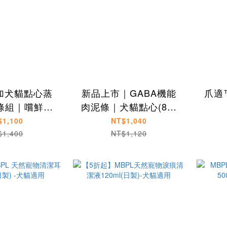
添加犬貓點心蒸
新品上市｜GABA機能
爪適
條組｜嚐鮮組
肉泥條｜犬貓點心(8包
10包入
組)
$1,100
NT$1,040
$1,400
NT$1,120