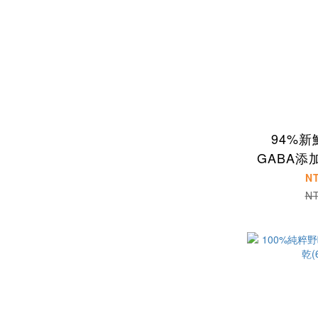
94%
GABA添
N
N