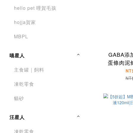
hello pet 哩賀毛孩
hojja賀家
MBPL
GABA
喵星人
蛋條肉泥
主食罐｜飼料
合
NT
NT
凍乾零食
貓砂
汪星人
凍乾零食