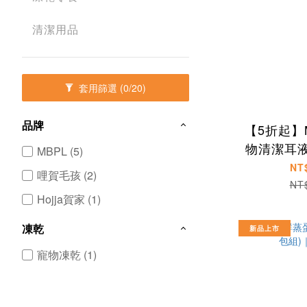
清潔用品
套用篩選
(0/20)
品牌
【5折起】
物清潔耳液1
MBPL (5)
-
NT
哩賀毛孩 (2)
NT
Hojja賀家 (1)
凍乾
新品上市
寵物凍乾 (1)