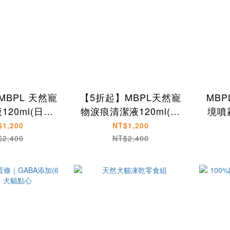
MBPL 天然寵
【5折起】MBPL天然寵
MB
20ml(日製)
物淚痕清潔液120ml(日
境噴霧
犬貓適用
製)-犬貓適用
$1,200
NT$1,200
$2,400
NT$2,400