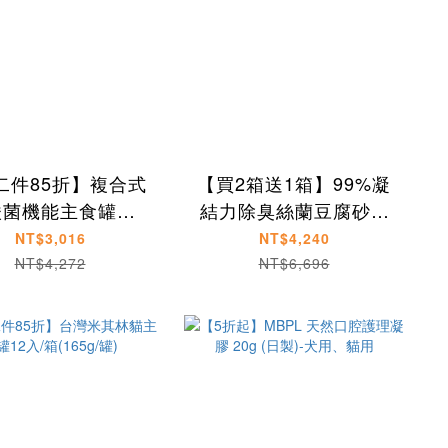
二件85折】複合式
【買2箱送1箱】99%凝
酸菌機能主食罐組
結力除臭絲蘭豆腐砂(8
(80g/罐)
包/箱)
NT$3,016
NT$4,240
NT$4,272
NT$6,696