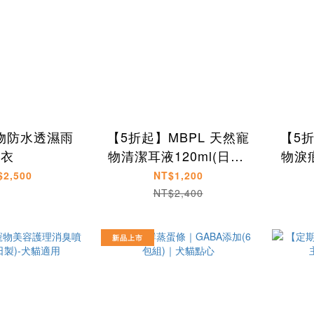
物防水透濕雨
【5折起】MBPL 天然寵
【5
衣
物清潔耳液120ml(日製)
物淚痕
-犬貓適用
$2,500
NT$1,200
NT$2,400
新品上市