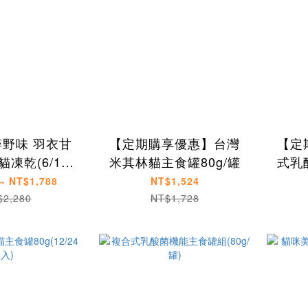
粹野味 羽衣甘
【定期購享優惠】台灣
【定
凍乾(6/12
米其林貓主食罐80g/罐
式乳
包)
~ NT$1,788
NT$1,524
$2,280
NT$1,728