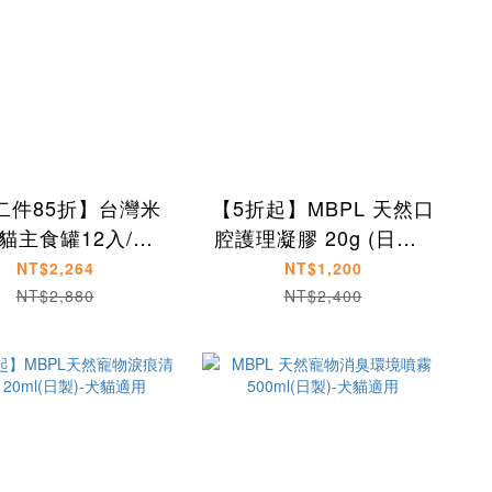
二件85折】台灣米
【5折起】MBPL 天然口
貓主食罐12入/箱
腔護理凝膠 20g (日製)-
(165g/罐)
犬用、貓用
NT$2,264
NT$1,200
NT$2,880
NT$2,400