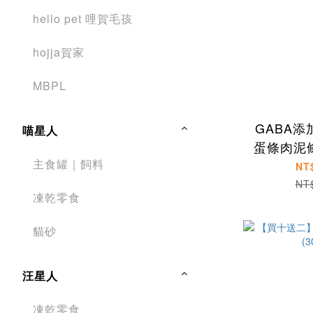
hello pet 哩賀毛孩
hojja賀家
MBPL
GABA
喵星人
蛋條肉泥
主食罐｜飼料
合
NT
NT
凍乾零食
貓砂
汪星人
凍乾零食