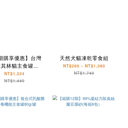
期購享優惠】台灣
天然犬貓凍乾零食組
米其林貓主食罐
NT$260 ~ NT$1,380
165g(12入)
NT$1,740
NT$1,224
NT$1,440