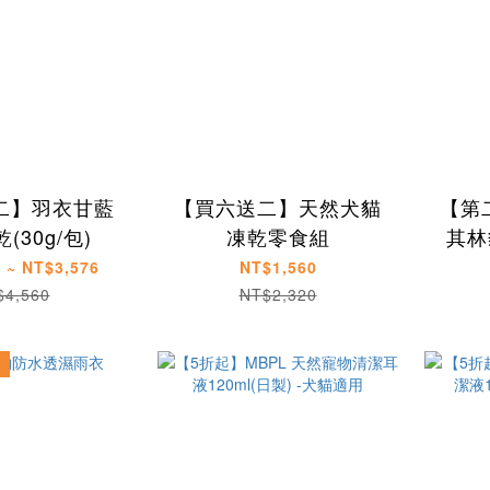
二】羽衣甘藍
【買六送二】天然犬貓
【第
(30g/包)
凍乾零食組
其林
 ~ NT$3,576
NT$1,560
$4,560
NT$2,320