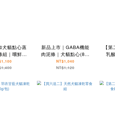
添加犬貓點心蒸
新品上市｜GABA機能
【第
條組｜嚐鮮組
肉泥條｜犬貓點心(8包
乳
10包入
組)
$1,100
NT$1,040
$1,400
NT$1,120