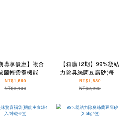
期購享優惠】複合
【箱購12期】99%凝結
酸菌輕營養機能主
力除臭絲蘭豆腐砂(每箱
食罐80g/罐
8包）
NT$1,560
NT$1,880
NT$2,136
NT$2,232