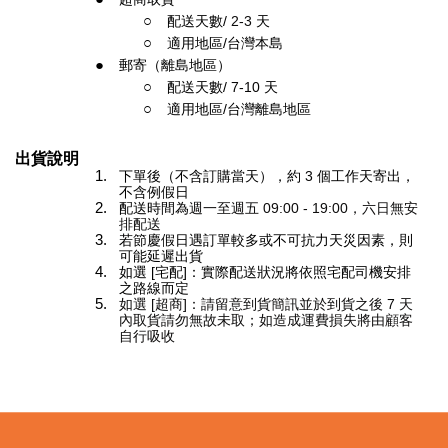
配送天數/
2-3
天
適用地區/台灣本島
郵寄（離島地區）
配送天數/
7-10
天
適用地區/台灣離島地區
出貨說明
下單後（不含訂購當天），約
3
個工作天寄出，
不含例假日
配送時間為
週一至週五 09:00 - 19:00，六日無安
排配送
若節慶假日遇訂單較多或不可抗力天災因素，則
可能延遲出貨
如選 [宅配]：實際配送狀況將依照宅配司機安排
之路線而定
如選 [超商]：請留意到貨簡訊並於到貨之後
7
天
內取貨請勿無故未取；如造成運費損失將由顧客
自行吸收