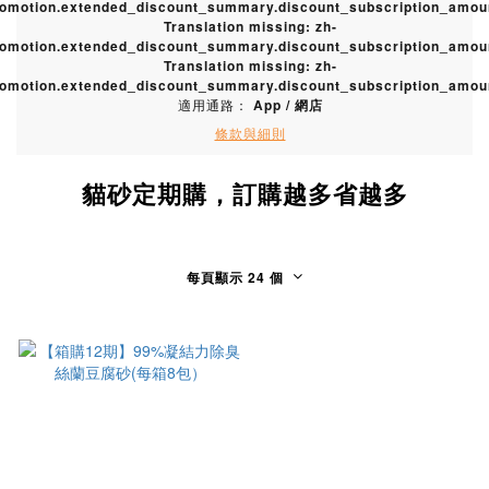
romotion.extended_discount_summary.discount_subscription_amou
Translation missing: zh-
romotion.extended_discount_summary.discount_subscription_amou
Translation missing: zh-
romotion.extended_discount_summary.discount_subscription_amou
適用通路：
App
/
網店
條款與細則
貓砂定期購，訂購越多省越多
每頁顯示 24 個