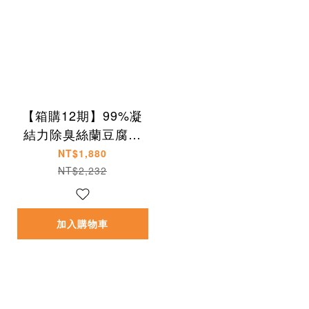
【箱購12期】99%凝
結力除臭絲蘭豆腐砂
(每箱8包）
NT$1,880
NT$2,232
加入購物車